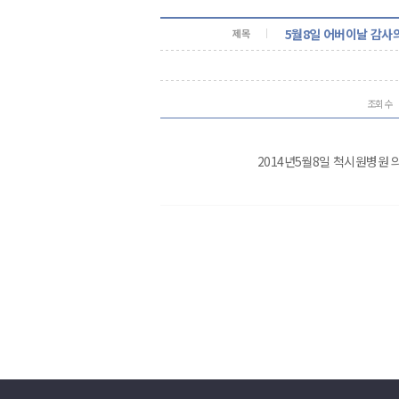
5월8일 어버이날 감사의
제목
조회수
2014년5월8일 척시원병원